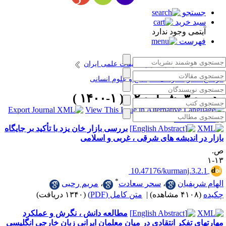
جستجو
سبد خرید
آیتمی وجود ندارد
فهرست
انتشارات مرکز نشر و تحقیقات علمی ایران
رمانج؛ نشریه فرهنگ ، اجتماع و علوم انسانی
دوره ۳، شماره ۲ - ( ۱-۱۴۰۰ )
بررسی بازار خان یزد با تأکید بر جایگاه
ازار در اندیشه های شرقی ، غربی و اسلامی
.
۱۳
‎ 10.47176/kurmanj.3.2.1
*
لهام شریفیان
،
سحر سعادت
،
مریم رحبی
کیده
(۴۱۰۸ مشاهده)
|
متن کامل (PDF)
(۱۳۴۰ دریافت)
مطالعه دانش ، نگرش و عملکرد
هارتهای تفکر انتقادی در میان معلمان ایرانی زبان خارجی انگلیسی