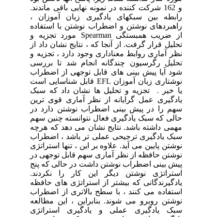
و 162 شرکت کننده در نمونه نهایی باقی ماندند.
رابطه بین سبکهای یادگیری زبان آموزان ،
راهبردهای نوشتن و اضطراب نوشتن با استفاده
از ضریب همبستگی Spearman مورد تجزیه و
تحلیل قرار گرفت. از آنجا که ، نتایج نشان داد از
نظر آماری روابط معناداری وجود دارد ، تجزیه و
تحلیل رگرسیون چندگانه انجام شد تا بررسی
شود آیا پیش بینی های قابل توجهی از اضطراب
نوشتاری زبان آموزان EFL قابل شناسایی است
یا خیر . تجزیه و تحلیل ها نشان داد که سبک
یادگیری عمل گرایانه از نظر آماری قوی ترین
سهم را در پیش بینی اضطراب نوشتن دارد در
حالی که سبک یادگیری فعال نتوانسته چنین سهم
مهمی داشته باشد. نتایج نشان می دهد که هرچه
سبک یادگیری ترجیحی عملی تر باشد ، اضطراب
نوشتن پایین می آید. علاوه بر این ، تنها استراتژی
نوشتن حافظه از نظر آماری سهم قابل توجهی در
پیش بینی اضطراب نوشتن داشت در حالی که پنج
استراتژی نوشتن دیگر این کار را نکردند.
یادگیرندگانی که بیشتر از استراتژی های حافظه
استفاده می کنند ، با سطح بالاتری از اضطراب
نوشتن روبرو می شوند. بنابراین ، این مطالعه
سبک یادگیری عملی و یادگیری استراتژی