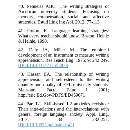
40. Penuelas ABC. The writing strategies of
American universty students: Focusing on
memory, compensation, social, and affective
strategies. Estud Ling Ing Apl. 2012; 77-113.
41. Oxford R. Language learning strategies:
What every teacher should know. Boston: Heinle
& Heinle. 1990.
42. Daly JA, Miller M. The empirical
development of an instrument to measure writing
apprehension. Res Teach Eng. 1975; 9: 242-249.
[
DOI:10.1037/t73755-000
]
43. Hassan BA. The relationship of writing
apprehension and self-esteem to the writing
quantity and quality of EFL university students.
Mansoura Facul Educ J. 2001;
http://eric.Ed.Gov/PDFS/ED459671
44. Pae T-I. Skill-based L2 anxieties revisited:
Their intra-relations and the inter-relations with
general foreign language anxiety. Appl. Ling.
2013; 34: 232-252.
[
DOI:10.1093/applin/ams041
]