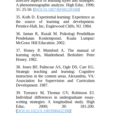
affective aspects of learning styles and strategies:
A phenomenographic analysis. High Educ. 1996;
31: 25-50. [
DOI:10.1007/BF00129106
]
35. Kolb D. Experiential learning: Experience as
the source of learning and development.
Prentice-Hall, Inc, Englewood Cliffs, NJ. 1984.
36. Jantan R, Razali M. Psikologi Pendidikan
Pendekatan Kontemporari. Kuala Lumpur:
McGraw Hill Education. 2002.
37. Honey P, Mumford A. The manual of
learning styles, Maidenhead. Berkshire: Peter
Honey. 1982.
38. Jones BF, Palincsar AS, Ogle DS, Carr EG.
Strategic teaching and learning: Cognitive
instruction in the content areas. Alexandria, VA:
Association for Supervision and Curriculum
Development. 1987.
39. Torrance M, Thomas GV, Robinson EJ.
Individual differences in undergraduate essay-
writing strategies: A longitudinal study. High
Educ. 2000; 39: 181-200.
[
DOI:10.1023/A:1003990432398
]