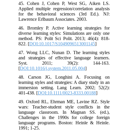
45. Cohen J, Cohen P, West SG, Aiken LS.
Applied multiple regression/correlation analysis
for the behavioral sciences (3rd Ed.). NJ:
Lawrence Erlbaum Associates. 2003.
46. Bromley P. Active learning strategies for
diverse learning styles: Simulations are only one
method. PS: Polit Sci Polit. 2013; 46(4): 818-
822. [
DOI:10.1017/S1049096513001145
]
47. Wong LLC, Nunan D. The learning styles
and strategies of effective language learners.
Syst. 2011; 39(2): 144-163.
[
DOI:10.1016/j.system.2011.05.004
]
48. Carson JG, Longhini A. Focusing on
learning styles and strategies: A diary study in an
immersion setting. Lang Learn. 2002; 52(2):
401-438. [
DOI:10.1111/0023-8333.00188
]
49. Oxford RL, Ehrman ME, Lavine RZ. Style
wars: Teacher-student style conflicts in the
language classroom. In Magnan SS. (ed.),
Challenges in the 1990s for college foreign
language programs. Boston: Heinle & Heinle.
1991; 1-25.