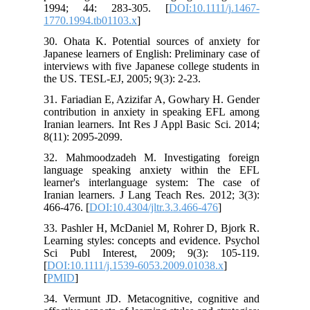
1994; 44: 283-305. [
DOI:10.1111/j.1467-
1770.1994.tb01103.x
]
30. Ohata K. Potential sources of anxiety for
Japanese learners of English: Preliminary case of
interviews with five Japanese college students in
the US. TESL-EJ, 2005; 9(3): 2-23.
31. Fariadian E, Azizifar A, Gowhary H. Gender
contribution in anxiety in speaking EFL among
Iranian learners. Int Res J Appl Basic Sci. 2014;
8(11): 2095-2099.
32. Mahmoodzadeh M. Investigating foreign
language speaking anxiety within the EFL
learner's interlanguage system: The case of
Iranian learners. J Lang Teach Res. 2012; 3(3):
466-476. [
DOI:10.4304/jltr.3.3.466-476
]
33. Pashler H, McDaniel M, Rohrer D, Bjork R.
Learning styles: concepts and evidence. Psychol
Sci Publ Interest, 2009; 9(3): 105-119.
[
DOI:10.1111/j.1539-6053.2009.01038.x
]
[
PMID
]
34. Vermunt JD. Metacognitive, cognitive and