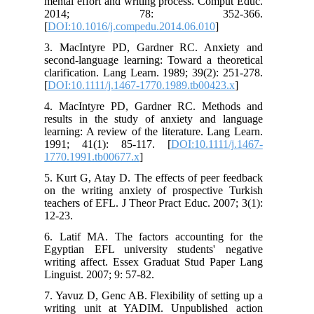
mental effort and writing process. Comput Educ.
2014; 78: 352-366.
[
DOI:10.1016/j.compedu.2014.06.010
]
3. MacIntyre PD, Gardner RC. Anxiety and
second-language learning: Toward a theoretical
clarification. Lang Learn. 1989; 39(2): 251-278.
[
DOI:10.1111/j.1467-1770.1989.tb00423.x
]
4. MacIntyre PD, Gardner RC. Methods and
results in the study of anxiety and language
learning: A review of the literature. Lang Learn.
1991; 41(1): 85-117. [
DOI:10.1111/j.1467-
1770.1991.tb00677.x
]
5. Kurt G, Atay D. The effects of peer feedback
on the writing anxiety of prospective Turkish
teachers of EFL. J Theor Pract Educ. 2007; 3(1):
12-23.
6. Latif MA. The factors accounting for the
Egyptian EFL university students' negative
writing affect. Essex Graduat Stud Paper Lang
Linguist. 2007; 9: 57-82.
7. Yavuz D, Genc AB. Flexibility of setting up a
writing unit at YADIM. Unpublished action