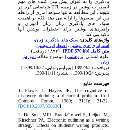
یادگیری را به عنوان پیش بینی کننده های مهم
اضطراب نوشتن در زمینه EFL شناسایی کرد. در
نتیجه ، این مطالعه نه تنها شواهد آماری از رابطه
بین این متغیرها را ارائه می دهد بلکه بر اهمیت
سبک های یادگیری زبان زبان آموزان و
راهبردهای نوشتن برای اضطراب نوشتن آنها
تأکید می کند.
،
سبک های یادگیری زبان
واژه‌های کلیدی:
اضطراب نوشتن
،
استراتژی های نوشتن
(۱۸۷۴ دریافت)
[PDF 570 kb]
متن کامل
علوم انسانی:
پژوهشي
| موضوع مقاله:
آموزش
زبان
دریافت: 1399/9/25 | ویرایش نهایی: 1399/10/22 |
پذیرش: 1399/10/24 | انتشار: 1399/11/11
فهرست منابع
1. Flower L, Hayers JR. The cognitive of
discovery defining a rhetorical problem. Coll
Compos Comm. 1980; 31(1): 21-32.
[
DOI:10.2307/356630
]
2. De Smet MJR, Brand-Gruwel S, Leijten M,
Kirschner PA. Electronic outlining as a writing
strategy: Effects on students' writing products,