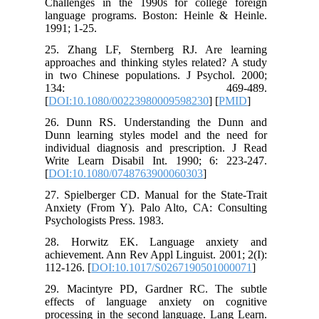
Challenges in the 1990s for college foreign
language programs. Boston: Heinle & Heinle.
1991; 1-25.
25. Zhang LF, Sternberg RJ. Are learning
approaches and thinking styles related? A study
in two Chinese populations. J Psychol. 2000;
134: 469-489.
[
DOI:10.1080/00223980009598230
] [
PMID
]
26. Dunn RS. Understanding the Dunn and
Dunn learning styles model and the need for
individual diagnosis and prescription. J Read
Write Learn Disabil Int. 1990; 6: 223-247.
[
DOI:10.1080/0748763900060303
]
27. Spielberger CD. Manual for the State-Trait
Anxiety (From Y). Palo Alto, CA: Consulting
Psychologists Press. 1983.
28. Horwitz EK. Language anxiety and
achievement. Ann Rev Appl Linguist. 2001; 2(I):
112-126. [
DOI:10.1017/S0267190501000071
]
29. Macintyre PD, Gardner RC. The subtle
effects of language anxiety on cognitive
processing in the second language. Lang Learn.