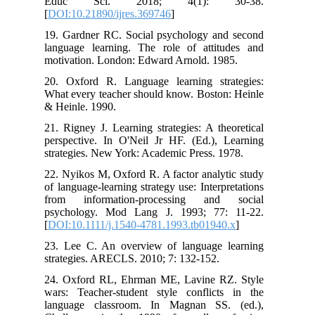
Educ Sci. 2018; 4(1): 30-38.
[
DOI:10.21890/ijres.369746
]
19. Gardner RC. Social psychology and second
language learning. The role of attitudes and
motivation. London: Edward Arnold. 1985.
20. Oxford R. Language learning strategies:
What every teacher should know. Boston: Heinle
& Heinle. 1990.
21. Rigney J. Learning strategies: A theoretical
perspective. In O'Neil Jr HF. (Ed.), Learning
strategies. New York: Academic Press. 1978.
22. Nyikos M, Oxford R. A factor analytic study
of language-learning strategy use: Interpretations
from information-processing and social
psychology. Mod Lang J. 1993; 77: 11-22.
[
DOI:10.1111/j.1540-4781.1993.tb01940.x
]
23. Lee C. An overview of language learning
strategies. ARECLS. 2010; 7: 132-152.
24. Oxford RL, Ehrman ME, Lavine RZ. Style
wars: Teacher-student style conflicts in the
language classroom. In Magnan SS. (ed.),