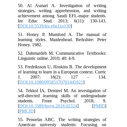
50. Al Asmari A. Investigation of writing
strategies, writing apprehension, and writing
achievement among Saudi EFL-major students.
Int Educ Stud. 2013; 6(11): 130-143.
[
DOI:10.5539/ies.v6n11p130
]
51. Honey P, Mumford A. The manual of
learning styles. Maidenhead. Berkshire: Peter
Honey. 1982.
52. Dahmardeh M. Communicative Textbooks:
Linguistic online. 2010; 40: 4-9.
53. Fredriksson U, Hoskins B. The development
of learning to learn in a European context. Curric
J. 2007; 18(2): 127 - 134.
[
DOI:10.1080/09585170701445921
]
54. Tekkol İA, Demirel M. An investigation of
self-directed learning skills of undergraduate
students. Front Psychol. 2018; 9.
[
DOI:10.3389/fpsyg.2018.02324
] [
PMID
]
[
PMCID
]
55. Penuelas ABC. The writing strategies of
American universty students: Focusing on