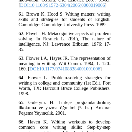
[
DOI:10.1108/S1572-6304(2006)0000019006
]
61. Brown K, Hood S. Writing matters: writing
skills and strategies for students of English.
Cambridge: Cambridge University Press. 1989.
62. Flavell JH. Metacognitive aspects of problem
solving. In Resnick L. (Ed.), The nature of
intelligence. NJ: Lawrence Erlbaum. 1976; 17-
35.
63. Flower LA, Hayes JR. The representation of
meaning in writing. Writ Comm. 1984; 1: 120-
160. [
DOI:10.1177/0741088384001001006
]
64. Flower L. Problem-solving strategies for
writing in college and community (1st Ed.). Fort
Worth, TX: Harcourt Brace College Publishers.
1998.
65. Güleryüz H. Türkçe programlandırılmış
ilkokuma ve yazma öğretimi (5. bs.). Ankara:
Pegema Yayıncılık. 2001.
66. Haven K. Writing workouts to develop
common core writing skills: Step-by-step