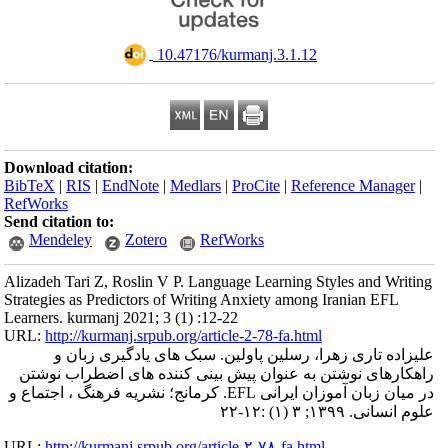
‎ 10.47176/kurmanj.3.1.12
Download citation:
BibTeX
|
RIS
|
EndNote
|
Medlars
|
ProCite
|
Reference Manager
|
RefWorks
Send citation to:
Mendeley
Zotero
RefWorks
Alizadeh Tari Z, Roslin V P. Language Learning Styles and Writing
Strategies as Predictors of Writing Anxiety among Iranian EFL
Learners. kurmanj 2021; 3 (1) :12-22
URL:
http://kurmanj.srpub.org/article-2-78-fa.html
علیزاده تاری زهرا، رسلین پاولین. سبک های یادگیری زبان و
راهکارهای نوشتن به عنوان پیش بینی کننده های اضطراب نوشتن
در میان زبان آموزان ایرانی EFL. کرمانج؛ نشریه فرهنگ ، اجتماع و
علوم انسانی. ۱۳۹۹; ۳ (۱) :۱۲-۲۲
URL:
http://kurmanj.srpub.org/article-۲-۷۸-fa.html