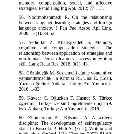
memory, compensation, social, and affective
strategies. Estud Ling Ing Apl. 2012; 77-113.
56. Noormohammadi R. On the relationship
between language learning strategies and foreign
language anxiety. J Pan Pac Assoc Apl Ling.
2009; 13(1): 39-52.
57. Sediqifar Z, Khaleqizadeh S. Memory,
cognitive and compensation strategies: The
relationship between application of strategies and
non-Iranian Persian learners' success in writing
skill. Lang Relat Res. 2018; 9(1): 43.
58. Gözüküçük M. Ses temelli cümle yöntemi ve
yapılandırmacılık. In Kırmızı FS, Ünal E. (Eds.),
Yazma öğretimi. Ankara, Turkey: Anı Yayıncılık.
2016; 1-33.
59. Kavcar C, Oğuzkan F, Hasırcı S. Türkçe
öğretimi, Türkçe ve sınıf öğretmenleri için (9.
bs.). Ankara, Turkey: Anı Yayıncılık. 2016.
60. Zimmerman BJ, Kitsantas A. A writer's
discipline: The development of self-regulatory
skill. In Boscolo P, Hidi S. (Eds.), Writing and
motivation. Oxford, UK: Elsevier. 2007; 51-69.