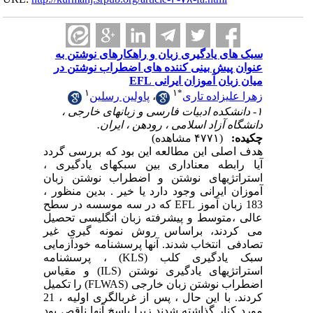
سبک های یادگیری زبان و راهکارهای نوشتن به
عنوان پیش بینی کننده های اضطراب نوشتن در
میان زبان آموزان ایرانی EFL
۱
۱
*
پاولین رسلین
،
زهرا علیزاده تاری
۱- دانشکده ادبیات فارسی و زبانهای خارجی ،
دانشگاه آزاد اسلامی ، رودهن ، ایران.
چکیده:
(۴۷۷۱ مشاهده)
هدف اصلی این مطالعه این بود که بررسی گردد
آیا رابطه معناداری بین سبکهای یادگیری ،
استراتژیهای نوشتن و اضطراب نوشتن زبان
آموزان ایرانی وجود دارد یا خیر . بدین منظور ،
183 زبان آموز EFL که در سه موسسه در سطح
عالی ،متوسط ​​و پیشرفته زبان انگلیسی تحصیل
می کردند، براساس روش نمونه گیری غیر
تصادفی انتخاب شدند. آنها پرسشنامه خودآزمایی
سبک یادگیری کلب (KLS) ، پرسشنامه
استراتژیهای یادگیری نوشتن (ILS) و مقیاس
اضطراب نوشتن زبان خارجی (FLWAS) را تکمیل
کردند. با این حال ، پس از غربالگری اولیه ، 21
مورد کنار گذاشته شدند زیرا پاسخ آنها ناقص بود