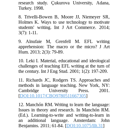
research study. Çukurova University, Adana,
Turkey. 1998.
8. Trivelli-Bowen B, Moore JJ, Niemeyer SR,
Holmes K. Ways to use technology to motivate
students' writing. Int J Art Commerce. 2014;
3(7): 1-11.
9. Alnufaie M, Grenfell M. EFL writing
apprehension: The macro or the micro? J Art
Hum. 2013; 2(3): 79-89.
10. Leki I. Material, educational and ideological
challenges of teaching EFL writing at the turn of
the century. Int J Eng Stud. 2001; 1(2): 197-209.
11. Richards JC, Rodgers TS. Approaches and
methods in language teaching. New York, NY:
Cambridge University Press. 2001.
[
DOI:10.1017/CBO9780511667305
]
12. Manchón RM. Writing to learn the language:
Issues in theory and research. In Manchón RM.
(Ed.). Learning-to-write and writing-to-learn in
an additional language. Amsterdam: John
Benjamins. 2011; 61-84. [
DOI:10.1075/lllt.31
]